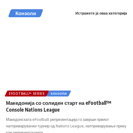
Конзоли
Истражете ја оваа категорија
EFOOTBALL™ SERIES
КОНЗОЛИ
Македонија со солиден старт на eFootball™
Console Nations League
Македонската eFootball репрезентација го заврши првиот
натпреварувачки турнир од Nations League, натпреварување преку
кое репрезентациите…