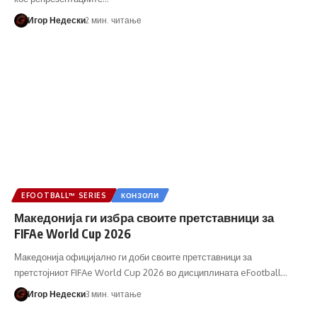
Игор Недески
2 мин. читање
EFOOTBALL™ SERIES
КОНЗОЛИ
Македонија ги избра своите претставници за
FIFAe World Cup 2026
Македонија официјално ги доби своите претставници за
претстојниот FIFAe World Cup 2026 во дисциплината eFootball…
Игор Недески
3 мин. читање