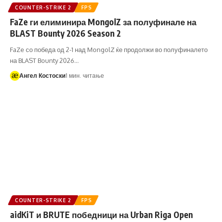
COUNTER-STRIKE 2
FPS
FaZe ги елиминира MongolZ за полуфинале на
BLAST Bounty 2026 Season 2
FaZe со победа од 2-1 над MongolZ ќе продолжи во полуфиналето
на BLAST Bounty 2026…
Ангел Костоски
1 мин. читање
COUNTER-STRIKE 2
FPS
aidKiT и BRUTE победници на Urban Riga Open