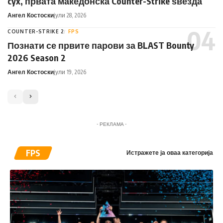
cyx, првата македонска Counter-Strike ѕвезда
Ангел Костоски
јули 28, 2026
COUNTER-STRIKE 2
FPS
Познати се првите парови за BLAST Bounty
2026 Season 2
Ангел Костоски
јули 19, 2026
- РЕКЛАМА -
FPS
Истражете ја оваа категорија