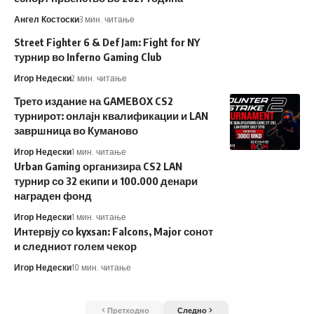
Ангел Костоски
3 мин. читање
Street Fighter 6 & Def Jam: Fight for NY
турнир во Inferno Gaming Club
Игор Недески
2 мин. читање
Трето издание на GAMEBOX CS2
турнирот: онлајн квалификации и LAN
завршница во Куманово
Игор Недески
1 мин. читање
Urban Gaming организира CS2 LAN
турнир со 32 екипи и 100.000 денари
награден фонд
Игор Недески
1 мин. читање
Интервју со kyxsan: Falcons, Major сонот
и следниот голем чекор
Игор Недески
10 мин. читање
Претходно
Следно