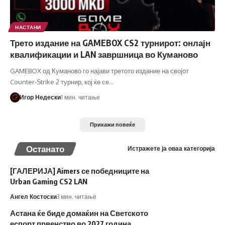
НАСТАНИ
Трето издание на GAMEBOX CS2 турнирот: онлајн
квалификации и LAN завршница во Куманово
GAMEBOX од Куманово го најави третото издание на својот
Counter-Strike 2 турнир, кој ќе се…
Игор Недески
1 мин. читање
Прикажи повеќе
Останато
Истражете ја оваа категорија
[ГАЛЕРИЈА] Aimers се победниците на
Urban Gaming CS2 LAN
Ангел Костоски
3 мин. читање
Астана ќе биде домаќин на Светското
еспорт првенство во 2027 година