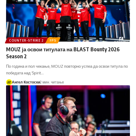
COUNTER-STRIKE 2
FPS
MOUZ ја освои титулата на BLAST Bounty 2026
Season 2
По година и пол чекање, MOUZ повторно успеа да освои титула по
победата над Spirit…
Ангел Костоски
2 мин. читање