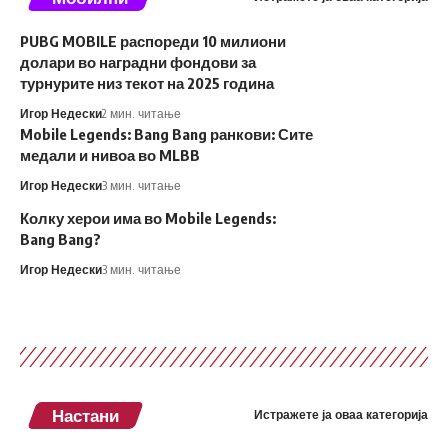
PUBG MOBILE распореди 10 милиони
долари во наградни фондови за
турнурите низ текот на 2025 година
Игор Недески
2 мин. читање
Mobile Legends: Bang Bang ранкови: Сите
медали и нивоа во MLBB
Игор Недески
3 мин. читање
Колку херои има во Mobile Legends:
Bang Bang?
Игор Недески
3 мин. читање
Настани
Истражете ја оваа категорија