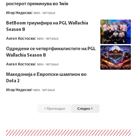
ростерот преминува во 1win
Игор Недески
2 мин. читање
BetBoom триумфира на PGL Wallachia
Season 8
Ангел Костоски
2 мин. читање
Одредени се четвртфиналистите на PGL
Wallachia Season 8
Ангел Костоски
2 мин. читање
Македонија е Европски шампион во
Dota 2
Игор Недески
1 мин. читање
Претходно
Следно