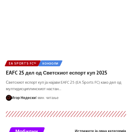
EA SPORTS FC™
КОНЗОЛИ
EAFC 25 дел од Светскиот еспорт куп 2025
Светскиот еспорт куп ја најави EAFC 25 (EA Sports FC) како дел од
мултидисциплинскиот настан…
Игор Недески
1 мин. читање
Мобилни
Истражете ја оваа категорија