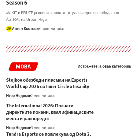
Season 6
aidKiT и BRUTE ја освоија првата титула заедно со победа над
ASTRAL на Urban Riga…
Ангел Костоски
1 мин. читање
MOBA
Истражете ја оваа категорија
Stojkov обезбеди пласман на Esports
World Cup 2026 со Inner Circle x Insanity
Игор Недески
2 мин. читање
The International 2026: Познати
директните покани, квалификациските
места и распоредот
Игор Недески
3 мин. читање
Tundra Esports се повлекува од Dota 2,