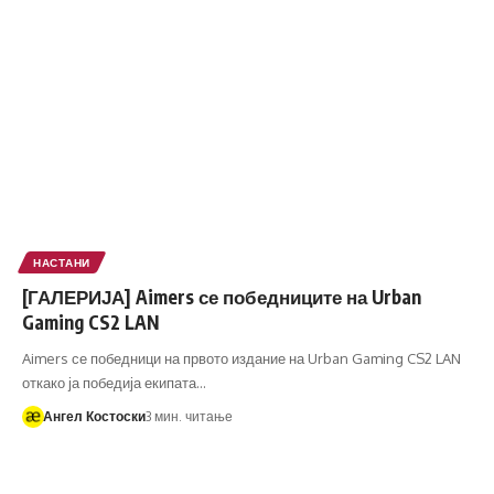
НАСТАНИ
[ГАЛЕРИЈА] Aimers се победниците на Urban
Gaming CS2 LAN
Aimers се победници на првото издание на Urban Gaming CS2 LAN
откако ја победија екипата…
Ангел Костоски
3 мин. читање