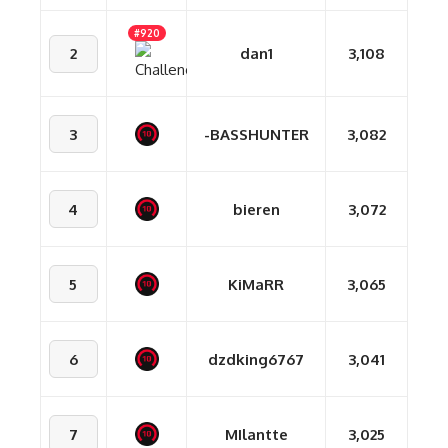
#920
2
dan1
3,108
3
-BASSHUNTER
3,082
4
bieren
3,072
5
KiMaRR
3,065
6
dzdking6767
3,041
7
MIlantte
3,025