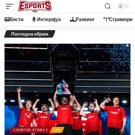
Вести
Интервјуа
Ранкинг
Стримери
Последна објава
COUNTER-STRIKE 2
FPS