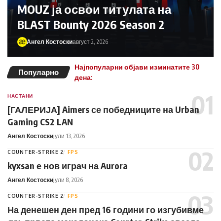
MOUZ ја освои титулата на
BLAST Bounty 2026 Season 2
Ангел Костоски
август 2, 2026
Најпопуларни објави изминатите 30
Популарно
дена:
НАСТАНИ
[ГАЛЕРИЈА] Aimers се победниците на Urban
Gaming CS2 LAN
Ангел Костоски
јули 13, 2026
COUNTER-STRIKE 2
FPS
kyxsan е нов играч на Aurora
Ангел Костоски
јули 8, 2026
COUNTER-STRIKE 2
FPS
На денешен ден пред 16 години го изгубивме