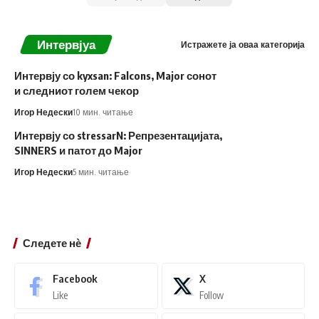
Интервјуа
Истражете ја оваа категорија
Интервју со kyxsan: Falcons, Major сонот
и следниот голем чекор
Игор Недески
10 мин. читање
Интервју со stressarN: Репрезентацијата,
SINNERS и патот до Major
Игор Недески
5 мин. читање
Следете нѐ
Facebook
X
Like
Follow