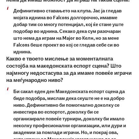
Дефинитивно ставањето на клупа. Јас ја гледав
мојата иднина во Falcons долгорочно, имавме
добар тим со многу потенцијал, кој ќе стане уште
подобар во иднина. Секако дека сум разочаран
што нема да играм на Major во Келн, но за мене
Falcons беше проект во кој се гледав себе си во
иднина.
Какво е твоето мислење за моменталната
состојба на македонската еспорт сцена? Што
најмногу недостасува за да имаме повеќе играчи
на меѓународно ниво?
Би сакал еден ден Македонската еспорт сцена да
биде подобра, мислам дека сеуште не е на добро
ниво. Дефинитивно би помогнално доколку се
инвестира во еспортот, доколку би се
организирале повеќе турнири, доколку би имало
неколку професионални организации, или дури и
академии за помлади играчи. Но, и покрај ова,
сите играчи од Македонија имаат шанса да се