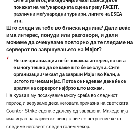
покажат на меѓународната сцена преку FACEIT,
различни меѓународни турнири, лигите на ESEA
итн.
Што следи за тебе во блиска иднина? Дали веќе
има интерес, понуди или разговори, и дали
можеме да очекуваме повторно да те гледаме на
серверот по завршувањето на Major?
Некои организации веќе покажаа интерес, но сега
е многу тешко да се каже што ќе се случи. Сите
организации чекаат да заврши Major во Келн, а
истото го чекам и јас. Потоа се надевам дека ќе се
вратам на серверот најбрзо што можам.
На
kyxsan
му посакуваме многу среќа во следниот
период и веруваме дека неговата приказна на светската
Counter-Strike сцена е далеку од завршена. Македонија
има играч на највисоко ниво, а ние со нетрпение ќе го
следиме неговиот следен голем чекор.