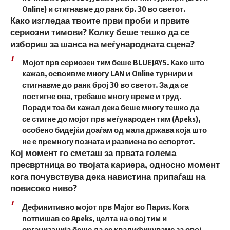
Online) и стигнавме до ранк бр. 30 во светот.
Како изгледаа твоите први проби и првите
сериозни тимови? Колку беше тешко да се
избориш за шанса на меѓународната сцена?
Мојот прв сериозен тим беше BLUEJAYS. Како што
кажав, освоивме многу LAN и Online турнири и
стигнавме до ранк број 30 во светот. За да се
постигне ова, требаше многу време и труд.
Поради тоа би кажал дека беше многу тешко да
се стигне до мојот прв меѓународен тим (Apeks),
особено бидејќи доаѓам од мала држава која што
не е премногу позната и развиена во еспортот.
Кој момент го сметаш за првата голема
пресвртница во твојата кариера, односно момент
кога почувствува дека навистина припаѓаш на
повисоко ниво?
Дефинитивно мојот прв Major во Париз. Кога
потпишав со Apeks, целта на овој тим и
организација беше да се квалификуваме за овој