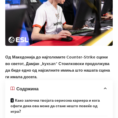
Од Македонија до најголемите Counter-Strike сцени
во светот, Дамјан „kyxsan“ Стоилковски продолжува
да биде едно од најсилните имиња што нашата сцена
ги имала досега.
Содржина
Како започна твојата сериозна кариера и кога
сфати дека ова може да стане нешто повеќе од
игра?