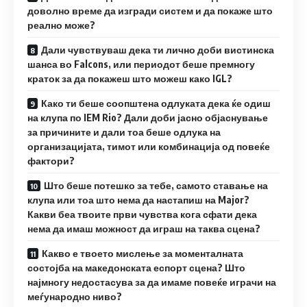
доволно време да изгради систем и да покаже што
реално може?
Дали чувствуваш дека ти лично доби вистинска
шанса во Falcons, или периодот беше премногу
краток за да покажеш што можеш како IGL?
Како ти беше соопштена одлуката дека ќе одиш
на клупа по IEM Rio? Дали доби јасно објаснување
за причините и дали тоа беше одлука на
организацијата, тимот или комбинација од повеќе
фактори?
Што беше потешко за тебе, самото ставање на
клупа или тоа што нема да настапиш на Major?
Какви беа твоите први чувства кога сфати дека
нема да имаш можност да играш на таква сцена?
Какво е твоето мислење за моменталната
состојба на македонската еспорт сцена? Што
најмногу недостасува за да имаме повеќе играчи на
меѓународно ниво?