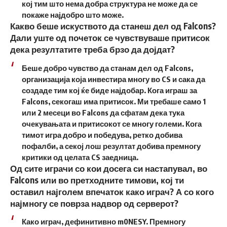
кој тим што нема добра структура не може да се
покаже најдобро што може.
Какво беше искуството да станеш дел од Falcons?
Дали уште од почеток се чувствуваше притисок
дека резултатите треба брзо да дојдат?
Беше добро чувство да станам дел од Falcons,
организација која инвестира многу во CS и сака да
создаде тим кој ќе биде најдобар. Кога играш за
Falcons, секогаш има притисок. Ми требаше само 1
или 2 месеци во Falcons да сфатам дека тука
очекувањата и притисокот се многу големи. Кога
тимот игра добро и победува, ретко добива
пофалби, а секој лош резултат добива премногу
критики од целата CS заедница.
Од сите играчи со кои досега си настапувал, во
Falcons или во претходните тимови, кој ти
оставил најголем впечаток како играч? А со кого
најмногу се поврза надвор од серверот?
Како играч, дефинитивно m0NESY. Премногу