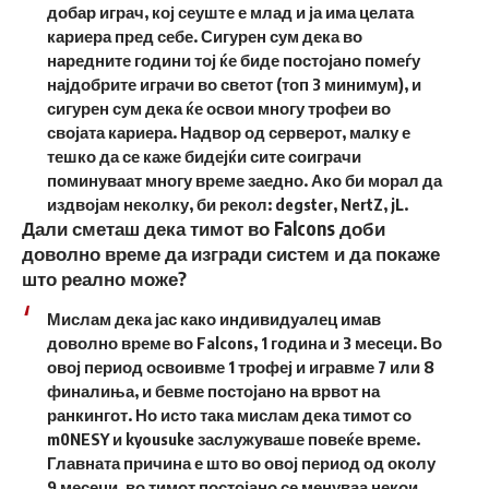
добар играч, кој сеуште е млад и ја има целата
кариера пред себе. Сигурен сум дека во
наредните години тој ќе биде постојано помеѓу
најдобрите играчи во светот (топ 3 минимум), и
сигурен сум дека ќе освои многу трофеи во
својата кариера. Надвор од серверот, малку е
тешко да се каже бидејќи сите соиграчи
поминуваат многу време заедно. Ако би морал да
издвојам неколку, би рекол: degster, NertZ, jL.
Дали сметаш дека тимот во Falcons доби
доволно време да изгради систем и да покаже
што реално може?
Мислам дека јас како индивидуалец имав
доволно време во Falcons, 1 година и 3 месеци. Во
овој период освоивме 1 трофеј и игравме 7 или 8
финалиња, и бевме постојано на врвот на
ранкингот. Но исто така мислам дека тимот со
m0NESY и kyousuke заслужуваше повеќе време.
Главната причина е што во овој период од околу
9 месеци, во тимот постојано се менуваа некои