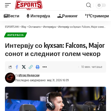
Вести
Интервјуа
Ранкинг
Стримери
ESPORTS.MK
>
Blog
>
Останато
>
Интервјуа
>
Интервју со kyxsan: Falcons, Major сонот и следниот голем чекор
ИНТЕРВЈУА
Интервју со kyxsan: Falcons, Major
сонот и следниот голем чекор
10 мин. читање
Од
Игор Недески
Последно ажурирано: мај 31, 2026 16:09