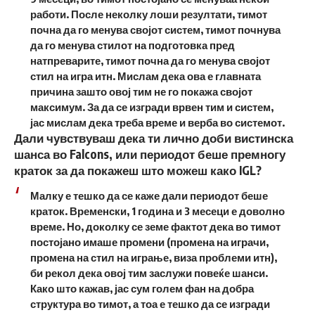
работи. После неколку лоши резултати, тимот
почна да го менува својот систем, тимот почнува
да го менува стилот на подготовка пред
натпреварите, тимот почна да го менува својот
стил на игра итн. Мислам дека ова е главната
причина зашто овој тим не го покажа својот
максимум. За да се изгради врвен тим и систем,
јас мислам дека треба време и верба во системот.
Дали чувствуваш дека ти лично доби вистинска
шанса во Falcons, или периодот беше премногу
краток за да покажеш што можеш како IGL?
Малку е тешко да се каже дали периодот беше
краток. Временски, 1 година и 3 месеци е доволно
време. Но, доколку се земе фактот дека во тимот
постојано имаше промени (промена на играчи,
промена на стил на играње, виза проблеми итн),
би рекол дека овој тим заслужи повеќе шанси.
Како што кажав, јас сум голем фан на добра
структура во тимот, а тоа е тешко да се изгради