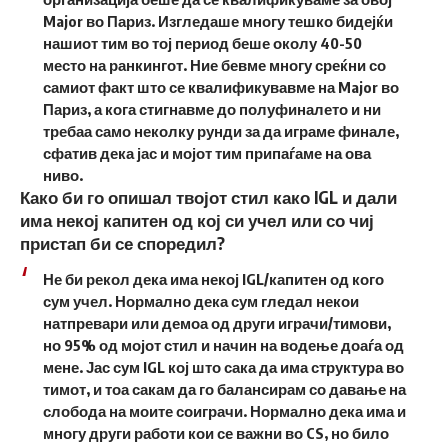
Major во Париз. Изгледаше многу тешко бидејќи
нашиот тим во тој период беше околу 40-50
место на ранкингот. Ние бевме многу среќни со
самиот факт што се квалификувавме на Major во
Париз, а кога стигнавме до полуфиналето и ни
требаа само неколку рунди за да играме финале,
сфатив дека јас и мојот тим припаѓаме на ова
ниво.
Како би го опишал твојот стил како IGL и дали
има некој капитен од кој си учел или со чиј
пристап би се споредил?
Не би рекол дека има некој IGL/капитен од кого
сум учел. Нормално дека сум гледал некои
натпревари или демоа од други играчи/тимови,
но 95% од мојот стил и начин на водење доаѓа од
мене. Јас сум IGL кој што сака да има структура во
тимот, и тоа сакам да го балансирам со давање на
слобода на моите соиграчи. Нормално дека има и
многу други работи кои се важни во CS, но било