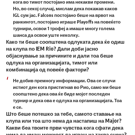
кога во тимот постојано има некакви промени.
Но, во секој случај, мислам дека покажав каков
IGL сум јас. Falcons постојано беше на врвот на
ранкингот, постојано играше Playoffs на повеќето
турнири, освои 1 трофеј а имаше многу голема
шанса да освои уште неколку.
Како ти беше соопштена одлуката дека ќе одиш
на клупа по IEM Rio? Дали доби јасно
објаснување за причините и дали тоа беше
одлука на организацијата, тимот или
комбинација од повеќе фактори?
Не добив премногу информации. Ова се случи
истиот ден кога пристигнав во Рио, само ми беше
соопштено дека ова ќе биде мојот последен
турнир и дека ова е одлука на организацијата. Тоа
е се.
Што беше потешко за тебе, самото ставање на
клупа или тоа што нема да настапиш на Major?
Какви беа твоите први чувства кога сфати дека
нема да имаш можност да играш на таква сцена?