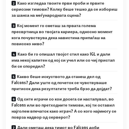
Како изгледаа твоите први проби и првите
сериозни тимови? Колку беше тешко да се избориш
за шанса на меѓународната сцена?
Кој момент го сметаш за првата голема
пресвртница во твојата кариера, односно момент
кога почувствува дека навистина припаѓаш на
повисоко ниво?
Како би го опишал твојот стил како IGL и дали
има некој капитен од кој си учел или со чиј пристап
би се споредил?
Какво беше искуството да станеш дел од
Falcons? Дали уште од почеток се чувствуваше
притисок дека резултатите треба брзо да дојдат?
Од сите играчи со кои досега си настапувал, во
Falcons или во претходните тимови, кој ти оставил
најголем впечаток како играч? А со кого најмногу се
поврза надвор од серверот?
Дали сметаш дека тимот во Falcons доби