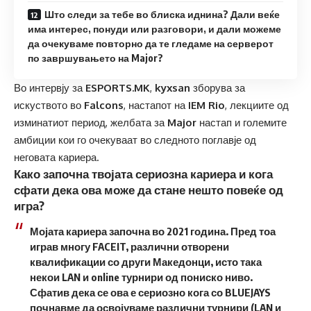
Што следи за тебе во блиска иднина? Дали веќе
има интерес, понуди или разговори, и дали можеме
да очекуваме повторно да те гледаме на серверот
по завршувањето на Major?
Во интервју за
ESPORTS.MK
,
kyxsan
зборува за
искуството во
Falcons
, настапот на
IEM Rio
, лекциите од
изминатиот период, желбата за
Major
настап и големите
амбиции кои го очекуваат во следното поглавје од
неговата кариера.
Како започна твојата сериозна кариера и кога
сфати дека ова може да стане нешто повеќе од
игра?
Мојата кариера започна во 2021 година. Пред тоа
играв многу FACEIT, различни отворени
квалификации со други Македонци, исто така
некои LAN и online турнири од пониско ниво.
Сфатив дека се ова е сериозно кога со BLUEJAYS
почнавме да освојуваме различни турнири (LAN и