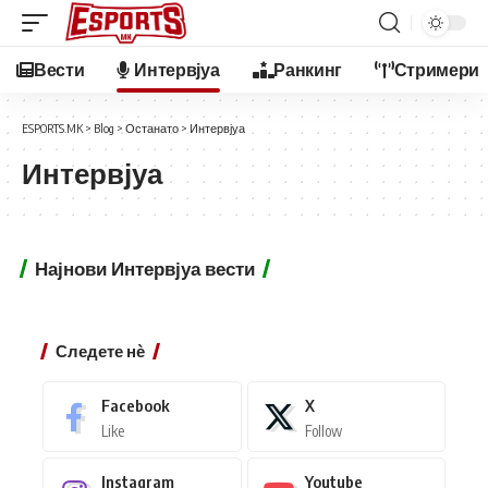
Вести
Интервјуа
Ранкинг
Стримери
ESPORTS.MK
>
Blog
>
Останато
>
Интервјуа
Интервјуа
Најнови Интервјуа вести
Следете нѐ
Facebook
X
Like
Follow
Instagram
Youtube