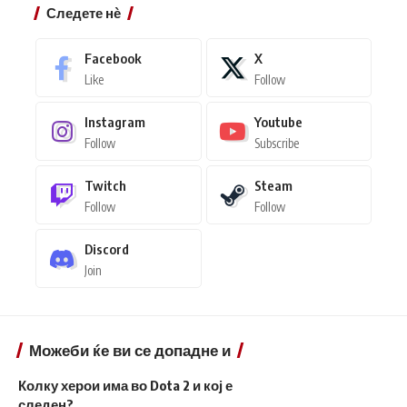
Следете нѐ
Facebook
X
Like
Follow
Instagram
Youtube
Follow
Subscribe
Twitch
Steam
Follow
Follow
Discord
Join
Можеби ќе ви се допадне и
Колку херои има во Dota 2 и кој е
следен?