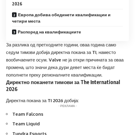
2026
Европа добива обединети квалификации и
четири места
Распоред на квалификациите
За разлика од претходните години, оваа година само
седум тимови добија директна покана за
TI
, наместо
вообичаените осум.
Valve
не ја откри причината за оваа
промена, што значи дека дури девет места ќе бидат
пополнети преку регионалните квалификации.
Директно поканети тимови за The International
2026
Директна покана за
TI 2026
добија:
- РЕКЛАМА -
Team Falcons
Team Liquid
Tundra Esports