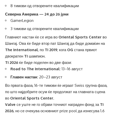
8 тимови од отворените квалификации
Северна Америка — 24 до 26 јуни
GamerLegion
3 тимови од отворените квалификации
Главниот настан ќе се игра во
Oriental Sports Center
во
Шангај. Ова ќе биде втор пат Шангај да биде домаќин на
The International
, по
TI 2019
, кога
OG
стана првиот
двократен
TI
шампион.
TI 2026
ќе биде поделен во две фази:
Road to The International:
13–16 август
Главен настан:
20–23 август
Во првата фаза, 16-те тимови ќе играат Swiss групна фаза,
по што најдобрите осум ќе продолжат на главната сцена
во
Oriental Sports Center
.
Valve
се уште не го објави точниот награден фонд за
TI
2026
, но се очекува основниот prize pool да изнесува 1.6