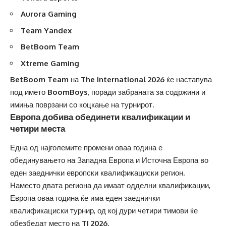
Aurora Gaming
Team Yandex
BetBoom Team
Xtreme Gaming
BetBoom Team
на
The International 2026
ќе настапува
под името
BoomBoys
, поради забраната за содржини и
имиња поврзани со коцкање на турнирот.
Европа добива обединети квалификации и
четири места
Една од најголемите промени оваа година е
обединувањето на Западна Европа и Источна Европа во
еден заеднички европски квалификациски регион.
Наместо двата региона да имаат одделни квалификации,
Европа оваа година ќе има еден заеднички
квалификациски турнир, од кој дури четири тимови ќе
обезбедат место на
TI 2026
.