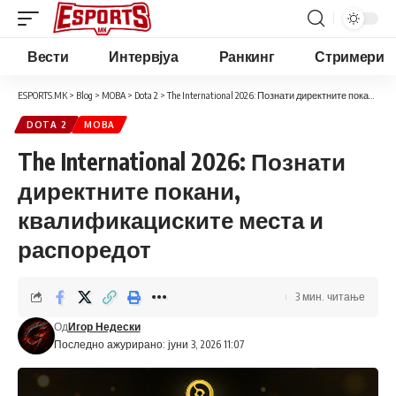
Вести
Интервјуа
Ранкинг
Стримери
ESPORTS.MK
>
Blog
>
MOBA
>
Dota 2
>
The International 2026: Познати директните покани, квалификациските места и распоредот
DOTA 2
MOBA
The International 2026: Познати
директните покани,
квалификациските места и
распоредот
3 мин. читање
Од
Игор Недески
Последно ажурирано: јуни 3, 2026 11:07