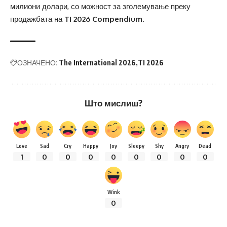
милиони долари, со можност за зголемување преку
продажбата на
TI 2026 Compendium
.
ОЗНАЧЕНО:
The International 2026
TI 2026
Што мислиш?
Love
Sad
Cry
Happy
Joy
Sleepy
Shy
Angry
Dead
1
0
0
0
0
0
0
0
0
Wink
0