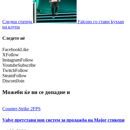
Следна статија
Falcons го стави kyxsan
на клупа
Следете нѐ
Facebook
Like
X
Follow
Instagram
Follow
Youtube
Subscribe
Twitch
Follow
Steam
Follow
Discord
Join
Можеби ќе ви се допадне и
Counter-Strike 2
FPS
Valve претстави нов систем за продажба на Major стикери