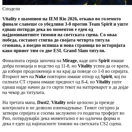
Сподели
Vitality е шампион на IEM Rio 2026, откако во големото
финале славеше со убедливи 3-0 против Team Spirit и уште
еднаш потврди дека во моментов е еден од
најдоминантните тимови на светската сцена. Со оваа
победа, составот стигна до својата четврта титула
сезонава, а воедно испиша и нова страница во историјата
како првиот тим со две ESL Grand Slam титули.
Финалната серија започна на
Mirage
, каде што
Spirit
имаше
добра позиција и водство од 11-8, но
Vitality
успеа да се врати,
да избори продолженија и на крај да поведе со 1-0 во серијата.
Вториот меч на
Nuke
повторно имаше отпор од
Spirit
, кој по
силната CT страна имаше предност од 8-4, но
Vitality
уште
еднаш најде начин да го сврти текот на натпреварот и да дојде
на чекор до титулата.
На третата мапа,
Dust2
,
Vitality
веќе целосно ја презеде
контролата и не дозволи изненадување. Тимот сигурно ја
затвори серијата и сосема заслужено го подигна трофејот во
Рио, потврдувајќи дека моментално е во одлична форма и
дека е еден од најопасните тимови на светската CS2 сцена.