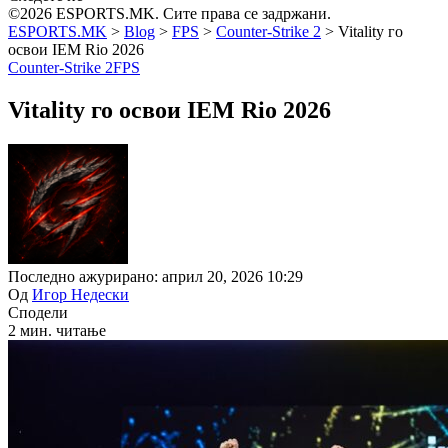
©2026 ESPORTS.MK. Сите права се задржани.
ESPORTS.MK
>
Blog
>
FPS
>
Counter-Strike 2
>
Vitality го
освои IEM Rio 2026
Counter-Strike 2
FPS
Vitality го освои IEM Rio 2026
Последно ажурирано: април 20, 2026 10:29
Од
Игор Недески
Сподели
2 мин. читање