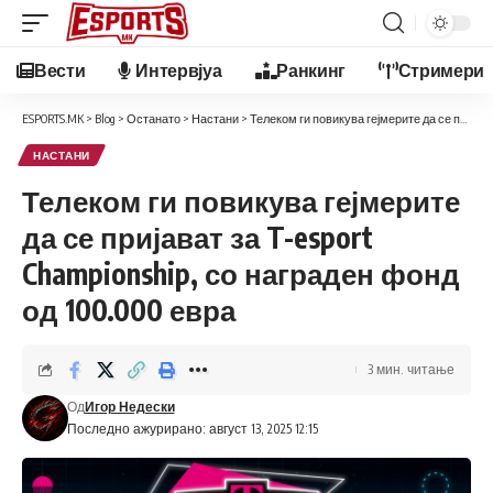
Вести
Интервјуа
Ранкинг
Стримери
ESPORTS.MK
>
Blog
>
Останато
>
Настани
>
Телеком ги повикува гејмерите да се пријават за T-esport Championship, со награден фонд од 100.000 евра
НАСТАНИ
Телеком ги повикува гејмерите
да се пријават за T-esport
Championship, со награден фонд
од 100.000 евра
3 мин. читање
Од
Игор Недески
Последно ажурирано: август 13, 2025 12:15