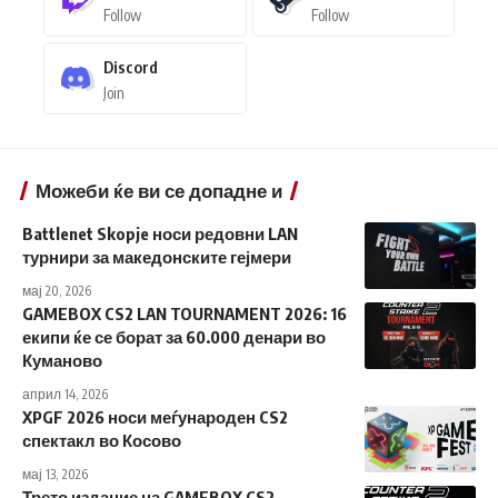
Follow
Follow
Discord
Join
Можеби ќе ви се допадне и
Battlenet Skopje носи редовни LAN
турнири за македонските гејмери
мај 20, 2026
GAMEBOX CS2 LAN TOURNAMENT 2026: 16
екипи ќе се борат за 60.000 денари во
Куманово
април 14, 2026
XPGF 2026 носи меѓународен CS2
спектакл во Косово
мај 13, 2026
Трето издание на GAMEBOX CS2