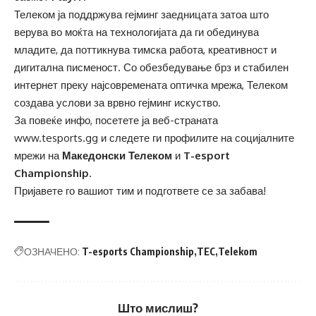
Телеком ја поддржува гејминг заедницата затоа што
верува во моќта на технологијата да ги обединува
младите, да поттикнува тимска работа, креативност и
дигитална писменост. Со обезбедување брз и стабилен
интернет преку најсовремената оптичка мрежа, Телеком
создава услови за врвно гејминг искуство.
За повеќе инфо, посетете ја веб-страната
www.tesports.gg
и следете ги профилите на социјалните
мрежи на
Македонски Телеком
и
T-esport
Championship
.
Пријавете го вашиот тим и подгответе се за забава!
ОЗНАЧЕНО:
T-esports Championship
TEC
Telekom
Што мислиш?