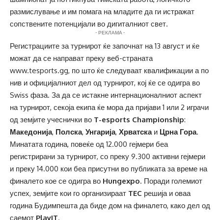
размислување и им помага на младите да ги истражат
сопствените потенцијали во дигиталниот свет.
- РЕКЛАМА -
Регистрациите за турнирот ќе започнат на 13 август и ќе
можат да се направат преку веб-страната
www.tesports.gg
, по што ќе следуваат квалификации а по
нив и официјалниот дел од турнирот, кој ќе се одигра во
Swiss фаза. За да се истакне интернационалниот аспект
на турнирот, секоја екипа ќе мора да пријави 1 или 2 играчи
од земјите учеснички во
T-esports Championship
:
Македонија
,
Полска
,
Унгарија
,
Хрватска
и
Црна Гора
.
Минатата година, повеќе од 12.000 гејмери беа
регистрирани за турнирот, со преку 9.300 активни гејмери
и преку 14.000 кои беа присутни во публиката за време на
финалето кое се одигра во
Hungexpo
. Поради големиот
успех, земјите кои го организираат
TEC
решија и оваа
година Будимпешта да биде дом на финалето, како дел од
саемот
PlayIT
.