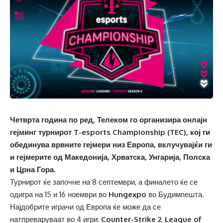
Четврта година по ред, Телеком го организира онлајн
гејминг турнирот T-esports Championship (TEC), кој ги
обединува врвните гејмери низ Европа, вклучувајќи ги
и гејмерите од Македонија, Хрватска, Унгарија, Полска
и Црна Гора.
Турнирот ќе започне на 8 септември, а финалето ќе се
одигра на 15 и 16 ноември во
Hungexpo
во Будимпешта.
Најдобрите играчи од Европа ќе може да се
натпреваруваат во 4 игри:
Counter-Strike 2
,
League of