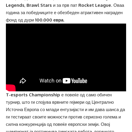
Legends
,
Brawl Stars
и за прв пат
Rocket League
. Оваа
година за победниците е обезбеден атрактивен награден
фонд од дури
100.000
евра
.
T-esports Championship
е повеќе од само обичен
турнир, што ги спојува врвните гејмери од Централно
Источна Европа со млади ентузијасти и им дава шанса да
ги тестираат своите можности против сериозно голема и
силна конкуренција од повеќе европски земји. Овој
шампионат ја поттикнува тимската работа, логичкото