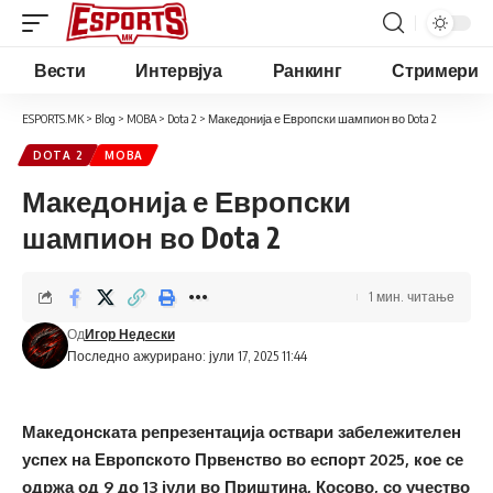
Вести
Интервјуа
Ранкинг
Стримери
ESPORTS.MK
>
Blog
>
MOBA
>
Dota 2
>
Македонија е Европски шампион во Dota 2
DOTA 2
MOBA
Македонија е Европски
шампион во Dota 2
1 мин. читање
Од
Игор Недески
Последно ажурирано: јули 17, 2025 11:44
Македонската репрезентација оствари забележителен
успех на Европското Првенство во еспорт 2025, кое се
одржа од 9 до 13 јули во Приштина, Косово, со учество