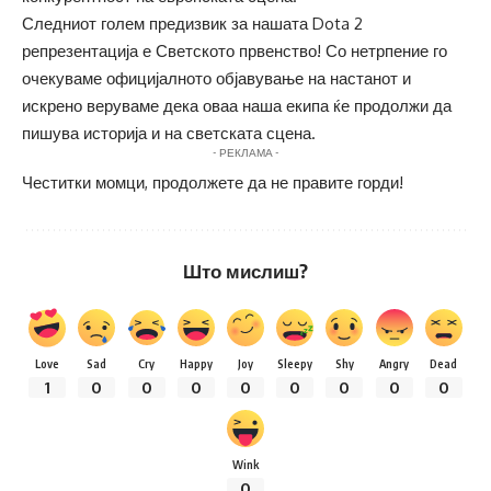
Следниот голем предизвик за нашата Dota 2
репрезентација е Светското првенство! Со нетрпение го
очекуваме официјалното објавување на настанот и
искрено веруваме дека оваа наша екипа ќе продолжи да
пишува историја и на светската сцена.
- РЕКЛАМА -
Честитки момци, продолжете да не правите горди!
Што мислиш?
Love
Sad
Cry
Happy
Joy
Sleepy
Shy
Angry
Dead
1
0
0
0
0
0
0
0
0
Wink
0