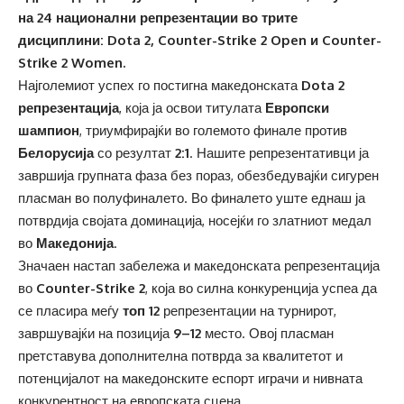
на 24 национални репрезентации во трите
дисциплини: Dota 2, Counter-Strike 2 Open и Counter-
Strike 2 Women.
Најголемиот успех го постигна македонската
Dota 2
репрезентација
, која ја освои титулата
Европски
шампион
, триумфирајќи во големото финале против
Белорусија
со резултат
2:1
. Нашите репрезентативци ја
завршија групната фаза без пораз, обезбедувајќи сигурен
пласман во полуфиналето. Во финалето уште еднаш ја
потврдија својата доминација, носејќи го златниот медал
во
Македонија
.
Значаен настап забележа и македонската репрезентација
во
Counter-Strike 2
, која во силна конкуренција успеа да
се пласира меѓу
топ 12
репрезентации на турнирот,
завршувајќи на позиција
9–12
место. Овој пласман
претставува дополнителна потврда за квалитетот и
потенцијалот на македонските еспорт играчи и нивната
конкурентност на европската сцена.