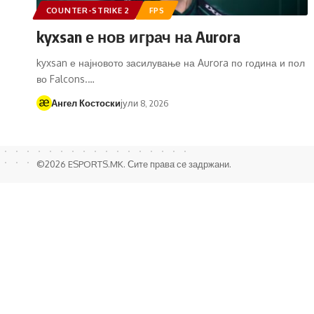
COUNTER-STRIKE 2
FPS
kyxsan е нов играч на Aurora
kyxsan е најновото засилување на Aurora по година и пол
во Falcons.…
Ангел Костоски
јули 8, 2026
©2026 ESPORTS.MK. Сите права се задржани.