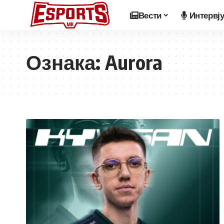
Вести
Интервј
Ознака:
Aurora