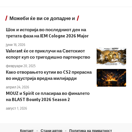
Можеби ќе ви се допадне и
Шок и историја во последниот ден на
третата фаза на IEM Cologne 2026 Major
јуни 16, 2026
Valorant ќе се приклучи на Светскиот
еспорт куп со тригодишно партенрство
февруари 20, 2025
Како отворањето кутии во CS2 прерасна
во индустрија вредна милијарди
април 24, 2026
MOUZ и Spirit се пласираа во финалето
на BLAST Bounty 2026 Season 2
август 1, 2026
Контакт
Стани автор
Политика на приватност