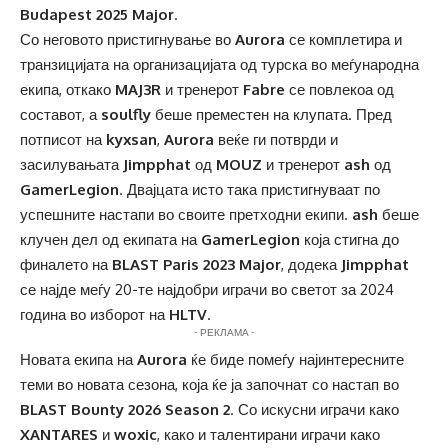
Budapest 2025 Major
.
Со неговото пристигнување во
Aurora
се комплетира и
транзицијата на организацијата од турска во меѓународна
екипа, откако
MAJ3R
и тренерот
Fabre
се повлекоа од
составот, а
soulfly
беше преместен на клупата. Пред
потписот на
kyxsan
,
Aurora
веќе ги потврди и
засилувањата
Jimpphat
од
MOUZ
и тренерот
ash
од
GamerLegion
. Двајцата исто така пристигнуваат по
успешните настапи во своите претходни екипи.
ash
беше
клучен дел од екипата на
GamerLegion
која стигна до
финалето на
BLAST Paris 2023 Major
, додека
Jimpphat
се најде меѓу 20-те најдобри играчи во светот за 2024
година во изборот на
HLTV
.
- РЕКЛАМА -
Новата екипа на
Aurora
ќе биде помеѓу најинтересните
теми во новата сезона, која ќе ја започнат со настап во
BLAST Bounty 2026 Season 2
. Со искусни играчи како
XANTARES
и
woxic
, како и талентирани играчи како