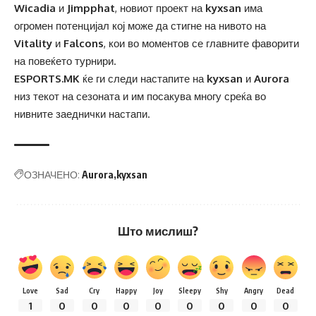
Wicadia
и
Jimpphat
, новиот проект на
kyxsan
има
огромен потенцијал кој може да стигне на нивото на
Vitality
и
Falcons
, кои во моментов се главните фаворити
на повеќето турнири.
ESPORTS.MK
ќе ги следи настапите на
kyxsan
и
Aurora
низ текот на сезоната и им посакува многу среќа во
нивните заеднички настапи.
ОЗНАЧЕНО:
Aurora
kyxsan
Што мислиш?
Love
Sad
Cry
Happy
Joy
Sleepy
Shy
Angry
Dead
1
0
0
0
0
0
0
0
0