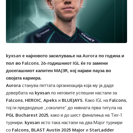
kyxsan е најновото засилување на Aurora по година и
пол во Falcons. 26-годишниот IGL ќе го замени
досегашниот капитен MAJ3R, кој најави пауза во
својата кариера.
Aurora
станува петтата организација која му ја даде
довербата на
kyxsan
по неговите успешни настапи за
Falcons
,
HEROIC
,
Apeks
и
BLUEJAYS
. Како IGL на
Falcons
,
тој ги предводеше „соколите“ до нивната прва титула на
PGL Bucharest 2025
, како и до шест финалиња на Tier-1
турнири.
kyxsan
исто така настапи на два Major турнири
со
Falcons,
BLAST Austin 2025 Major
и
StarLadder