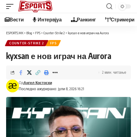
Вести
Интервјуа
Ранкинг
Стримери
ESPORTS.MK
>
Blog
>
FPS
>
Counter-Strike 2
>
kyxsan е нов играч на Aurora
COUNTER-STRIKE 2
FPS
kyxsan е нов играч на Aurora
2 мин. читање
Од
Ангел Костоски
Последно ажурирано: јули 8, 2026 16:21