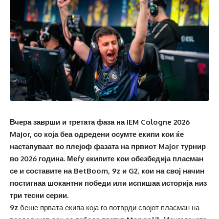
Вчера заврши и третата фаза на IEM Cologne 2026
Major, со која беа одредени осумте екипи кои ќе
настапуваат во плејоф фазата на првиот Major турнир
во 2026 година. Меѓу екипите кои обезбедија пласман
се и составите на BetBoom, 9z и G2, кои на свој начин
постигнаа шокантни победи или испишаа историја низ
три тесни серии.
9z
беше првата екипа која го потврди својот пласман на