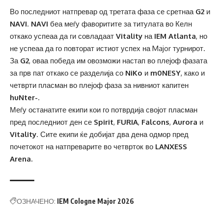
Во последниот натпревар од третата фаза се сретнаа
G2
и
NAVI
.
NAVI
беа меѓу фаворитите за титулата во Келн
откако успеаа да ги совладаат
Vitality
на
IEM Atlanta
, но
не успеаа да го повторат истиот успех на Major турнирот.
За
G2
, оваа победа им овозможи настап во плејоф фазата
за прв пат откако се разделија со
NiKo
и
m0NESY
, како и
четврти пласман во плејоф фаза за нивниот капитен
huNter-
.
Меѓу останатите екипи кои го потврдија својот пласман
пред последниот ден се
Spirit
,
FURIA
,
Falcons
,
Aurora
и
Vitality
. Сите екипи ќе добијат два дена одмор пред
почетокот на натпреварите во четврток во
LANXESS
Arena.
ОЗНАЧЕНО:
IEM Cologne Major 2026