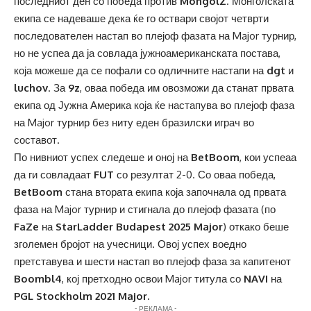
последниот ден со победа против
MongolZ
. Монголската
екипа се надеваше дека ќе го оствари својот четврти
последователен настап во плејоф фазата на Major турнир,
но не успеа да ја совлада јужноамериканската постава,
која можеше да се пофали со одличните настапи на
dgt
и
luchov
. За
9z
, оваа победа им овозможи да станат првата
екипа од Јужна Америка која ќе настапува во плејоф фаза
на Major турнир без ниту еден бразилски играч во
составот.
По нивниот успех следеше и оној на
BetBoom
, кои успеаа
да ги совладаат
FUT
со резултат 2-0. Со оваа победа,
BetBoom
стана втората екипа која започнала од првата
фаза на Major турнир и стигнала до плејоф фазата (по
FaZe
на
StarLadder Budapest 2025 Major
) откако беше
зголемен бројот на учесници. Овој успех воедно
претставува и шести настап во плејоф фаза за капитенот
Boombl4
, кој претходно освои Major титула со
NAVI
на
PGL Stockholm 2021 Major.
- РЕКЛАМА -