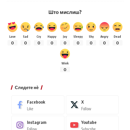
Што мислиш?
Love
Sad
Cry
Happy
Joy
Sleepy
Shy
Angry
Dead
0
0
0
0
0
0
0
0
0
Wink
0
Следете нѐ
Facebook
X
Like
Follow
Instagram
Youtube
Follow
Subscribe