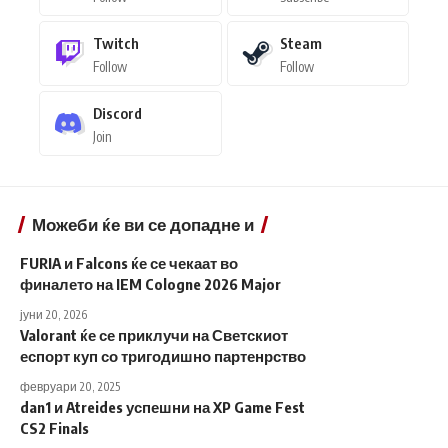
Twitch
Steam
Follow
Follow
Discord
Join
Можеби ќе ви се допадне и
FURIA и Falcons ќе се чекаат во
финалето на IEM Cologne 2026 Major
јуни 20, 2026
Valorant ќе се приклучи на Светскиот
еспорт куп со тригодишно партенрство
февруари 20, 2025
dan1 и Atreides успешни на XP Game Fest
CS2 Finals