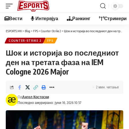
Вести
Интервјуа
Ранкинг
Стримери
ESPORTS.MK
>
Blog
>
FPS
>
Counter-Strike 2
>
Шок и историја во последниот ден на третата фаза на IEM Cologne 2026 Major
COUNTER-STRIKE 2
FPS
Шок и историја во последниот
ден на третата фаза на IEM
Cologne 2026 Major
2 мин. читање
Од
Ангел Костоски
Последно ажурирано: јуни 16, 2026 10:57