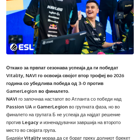
Откако за првпат сезонава успеаја да ги победат
Vitality, NAVI го освоија својот втор трофеј во 2026
година со убедлива победа од 3-0 против
GamerLegion во финалето.
NAVI
го започнаа настапот во Атланта со победи над
Passion UA
и
GamerLegion
во групната фаза, но во
финалето на групата Б не успеаја да најдат решение
против
Legacy
и изненадувачки завршија на второто
место во својата група.
Бидејќи
Vitality
мораа да се борат преку долниот брекет