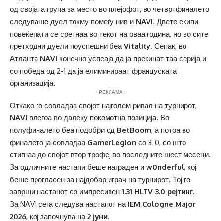
од својата група за место во плејофот, во четвртфиналето
следуваше дуел токму помеѓу нив и
NAVI
. Двете екипи
повеќепати се сретнаа во текот на оваа година, но во сите
претходни дуели поуспешни беа
Vitality
. Сепак, во
Атланта
NAVI
конечно успеаја да ја прекинат таа серија и
со победа од 2-1 да ја елиминираат француската
организација.
- РЕКЛАМА -
Откако го совладаа својот најголем ривал на турнирот,
NAVI
влегоа во далеку покомотна позиција. Во
полуфиналето беа подобри од
BetBoom
, а потоа во
финалето ја совладаа
GamerLegion
со 3-0, со што
стигнаа до својот втор трофеј во последните шест месеци.
За одличните настапи беше награден и
w0nderful
, кој
беше прогласен за најдобар играч на турнирот. Тој го
заврши настанот со импресивен
1.31 HLTV 3.0 рејтинг
.
За NAVI сега следува настапот на
IEM Cologne Major
2026
, кој започнува на
2 јуни
.