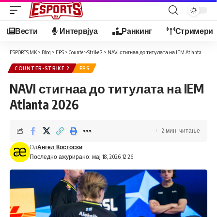
Вести
Интервјуа
Ранкинг
Стримери
ESPORTS.MK
>
Blog
>
FPS
>
Counter-Strike 2
>
NAVI стигнаа до титулата на IEM Atlanta 2026
COUNTER-STRIKE 2
FPS
NAVI стигнаа до титулата на IEM
Atlanta 2026
2 мин. читање
Од
Ангел Костоски
Последно ажурирано: мај 18, 2026 12:26