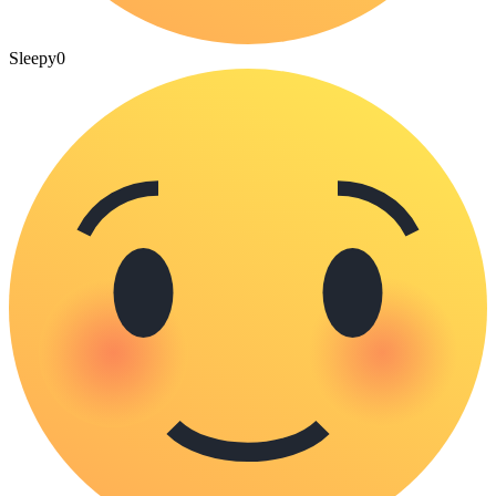
Sleepy
0