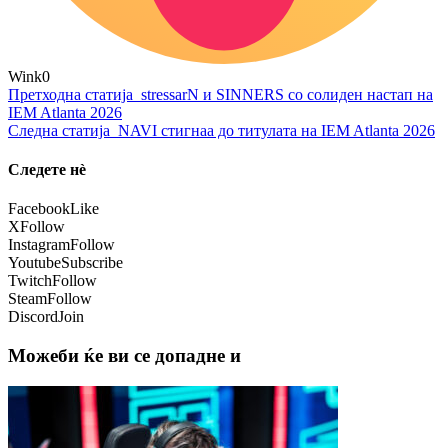
Wink
0
Претходна статија
stressarN и SINNERS со солиден настап на
IEM Atlanta 2026
Следна статија
NAVI стигнаа до титулата на IEM Atlanta 2026
Следете нѐ
Facebook
Like
X
Follow
Instagram
Follow
Youtube
Subscribe
Twitch
Follow
Steam
Follow
Discord
Join
Можеби ќе ви се допадне и