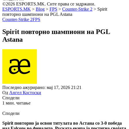
©2026 ESPORTS.MK. Сите права се задржани.
ESPORTS.MK
>
Blog
>
FPS
>
Counter-Strike 2
>
Spirit
повторно шампиони на PGL Astana
Counter-Strike 2
FPS
Spirit повторно шампиони на PGL
Astana
Последно ажурирано: мај 17, 2026 21:21
Од
Ангел Костоски
Сподели
1 мин. читање
Сподели
Spirit повторно ја освои титулата во Астана со 3-0 победа
над Falcons во финалето. Руската екипа ја постигна својата