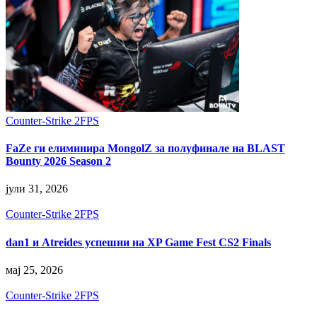
Counter-Strike 2
FPS
FaZe ги елиминира MongolZ за полуфинале на BLAST
Bounty 2026 Season 2
јули 31, 2026
Counter-Strike 2
FPS
dan1 и Atreides успешни на XP Game Fest CS2 Finals
мај 25, 2026
Counter-Strike 2
FPS