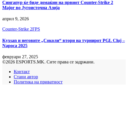
Сингапур ќе биде домаќин на првиот Counter-Strike 2
Major во Југоисточна Азија
април 9, 2026
Counter-Strike 2
FPS
Kyxsan и неговите „Соколи“ втори на турнирот PGL Cluj –
Napoca 2025
февруари 27, 2025
©2026 ESPORTS.MK. Сите права се задржани.
Контакт
Стани автор
Политика на приватност