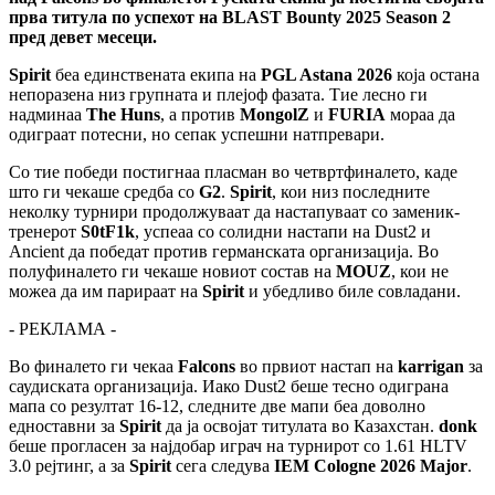
прва титула по успехот на BLAST Bounty 2025 Season 2
пред девет месеци.
Spirit
беа единствената екипа на
PGL Astana 2026
која остана
непоразена низ групната и плејоф фазата. Тие лесно ги
надминаа
The Huns
, а против
MongolZ
и
FURIA
мораа да
одиграат потесни, но сепак успешни натпревари.
Со тие победи постигнаа пласман во четвртфиналето, каде
што ги чекаше средба со
G2
.
Spirit
, кои низ последните
неколку турнири продолжуваат да настапуваат со заменик-
тренерот
S0tF1k
, успеаа со солидни настапи на Dust2 и
Ancient да победат против германската организација. Во
полуфиналето ги чекаше новиот состав на
MOUZ
, кои не
можеа да им парираат на
Spirit
и убедливо биле совладани.
- РЕКЛАМА -
Во финалето ги чекаа
Falcons
во првиот настап на
karrigan
за
саудиската организација. Иако Dust2 беше тесно одиграна
мапа со резултат 16-12, следните две мапи беа доволно
едноставни за
Spirit
да ја освојат титулата во Казахстан.
donk
беше прогласен за најдобар играч на турнирот со 1.61 HLTV
3.0 рејтинг, а за
Spirit
сега следува
IEM Cologne 2026 Major
.