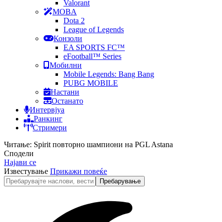
Valorant
MOBA
Dota 2
League of Legends
Конзоли
EA SPORTS FC™
eFootball™ Series
Мобилни
Mobile Legends: Bang Bang
PUBG MOBILE
Настани
Останато
Интервјуа
Ранкинг
Стримери
Читање:
Spirit повторно шампиони на PGL Astana
Сподели
Најави се
Известување
Прикажи повеќе