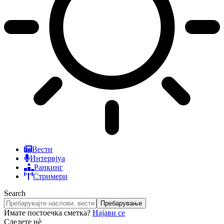
Вести
Интервјуа
Ранкинг
Стримери
Search
Имате постоечка сметка?
Најави се
Следете нè