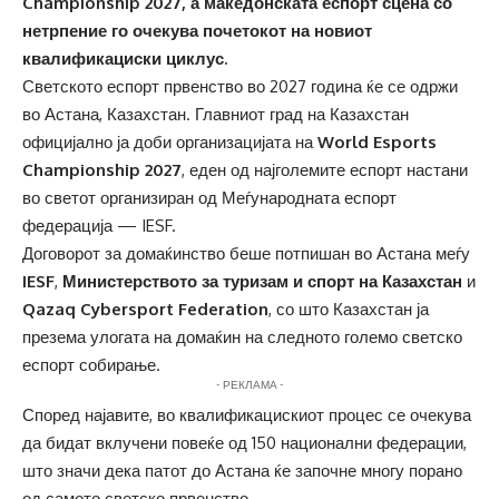
Championship 2027, а македонската еспорт сцена со
нетрпение го очекува почетокот на новиот
квалификациски циклус.
Светското еспорт првенство во 2027 година ќе се одржи
во Астана, Казахстан. Главниот град на Казахстан
официјално ја доби организацијата на
World Esports
Championship 2027
, еден од најголемите еспорт настани
во светот организиран од Меѓународната еспорт
федерација — IESF.
Договорот за домаќинство беше потпишан во Астана меѓу
IESF
,
Министерството за туризам и спорт на Казахстан
и
Qazaq Cybersport Federation
, со што Казахстан ја
презема улогата на домаќин на следното големо светско
еспорт собирање.
- РЕКЛАМА -
Според најавите, во квалификацискиот процес се очекува
да бидат вклучени повеќе од 150 национални федерации,
што значи дека патот до Астана ќе започне многу порано
од самото светско првенство.