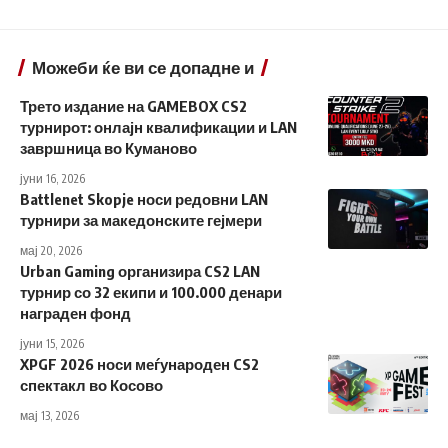
Можеби ќе ви се допадне и
Трето издание на GAMEBOX CS2
турнирот: онлајн квалификации и LAN
завршница во Куманово
јуни 16, 2026
Battlenet Skopje носи редовни LAN
турнири за македонските гејмери
мај 20, 2026
Urban Gaming организира CS2 LAN
турнир со 32 екипи и 100.000 денари
награден фонд
јуни 15, 2026
XPGF 2026 носи меѓународен CS2
спектакл во Косово
мај 13, 2026