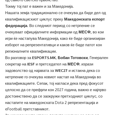
Токму тој пат е важен и за Македонија.
Нашата земја традиционално се очекува да биде дел од
квалификацискиот циклус преку
Македонската еспорт
федерација
. Во следниот период со нетрпение се
очекуваат официјалните информации од
МЕСФ,
во кои
игри ќе настапува Македонија, како ќе биде организиран
изборот на репрезентативци и каков ќе биде патот кон
регионалните квалификации.
Во разговор за
ESPORTS.MK
,
Бобан Тотовски
, Генерален
секретар на
IESF
и претседател на
МЕСФ
, изрази
задоволство од најавата за
WEC27
и истакна дека со
нетрпение го очекува новиот настап на Македонија во
квалификациите. Сепак, тој нагласи дека пред фокусот
целосно да се префрли кон 2027 година, важно е најпрво
достоинствено да се заокружи претходниот циклус, со
настапите на македонската Dota 2 репрезентација и
eFootball претставникот.