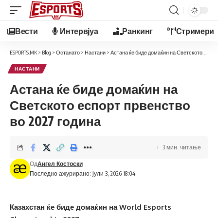
Вести
Интервјуа
Ранкинг
Стримери
ESPORTS.MK
>
Blog
>
Останато
>
Настани
>
Астана ќе биде домаќин на Светското еспорт првенство во 2027 година
НАСТАНИ
Астана ќе биде домаќин на
Светското еспорт првенство
во 2027 година
3 мин. читање
Од
Ангел Костоски
Последно ажурирано: јули 3, 2026 18:04
Казахстан ќе биде домаќин на World Esports