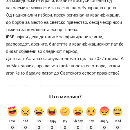
За македонските играчи, ваквите циклуси се една од
најголемите можности за настап на меѓународна сцена.
Од национални избори, преку регионални квалификации,
до борба за место на светско првенство, секој чекор носи
тежина за домашната еспорт сцена.
IESF
најави дека деталите за официјалните игри,
распоредот, арените, билетите и квалификацискиот пат ќе
бидат објавени во следниот период.
До тогаш, Астана останува големата цел за 2027 година. А
за Македонија, прашањето веќе полека се отвора, во кои
игри ќе го бараме патот до Светското еспорт првенство?
Што мислиш?
Love
Sad
Cry
Happy
Joy
Sleepy
Shy
Angry
Dead
0
0
0
0
0
0
0
0
0