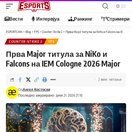
Вести
Интервјуа
Ранкинг
Стримери
ESPORTS.MK
>
Blog
>
FPS
>
Counter-Strike 2
>
Прва Major титула за NiKo и Falcons на IEM Cologne 2026 Major
COUNTER-STRIKE 2
FPS
Прва Major титула за NiKo и
Falcons на IEM Cologne 2026 Major
2 мин. читање
Од
Ангел Костоски
Последно ажурирано: јуни 21, 2026 21:10