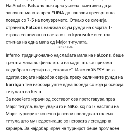
На Anubis,
Falcons
повторно успеаа позитивно да ја
започнат мапата пред
FURIA
да направи пресврт и да
поведе со 7-5 на полувремето. Откако се сменија
страните,
Falcons
нанижаа осум рунди на својата T-
страна со помош на настапот на
kyousuke
и со тоа
стигнаа на една мапа од Major титулата.
- РЕКЛАМА -
Inferno, традиционално најслабата мапа на
Falcons
, беше
третата мапа во финалето и на каде што се прикажа
најдобрата верзија на „соколите“. Иако
m0NESY
не ја
одигра својата најдобра серија, преку одличните рунди на
karrigan
тие изборија уште една победа со која ја освоија
титулата во Келн.
За повеќето играчи од составот ова претставува прва
Major титула, вклучувајќи го и
NiKo
, кој по 17 настапи на
Major турнирите конечно ја освои последната голема
титула што му недостигаше во неговата легендарна
кариера. За најдобар играч на турнирот беше прогласен