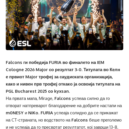
Falcons ги победија FURIA во финалето на IEM
Cologne 2026 Major со резултат 3-0. Титулата во Келн
е првиот Major трофеј за саудиската организација,
како и нивен прв трофеј откако ја освоија
титулата на
PGL Bucharest 2025 со kyxsan
.
На првата мапа, Mirage,
Falcons
успеаа силно да го
отворат натпреварот благодарение на добрите настапи на
m0NESY
и
NiKo
.
FURIA
успеаја солидно да се прикажат
на CT-страната, но водството на
Falcons
беше преголемо
и не успеаја да го пресвртат резултатот, кој заврши 13-8.