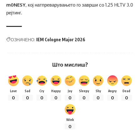
m0NESY
, кој натпреварувањето го заврши со 1.25 HLTV 3.0
рејтинг.
ОЗНАЧЕНО:
IEM Cologne Major 2026
Што мислиш?
Love
Sad
Cry
Happy
Joy
Sleepy
Shy
Angry
Dead
0
0
0
0
0
0
0
0
0
Wink
0