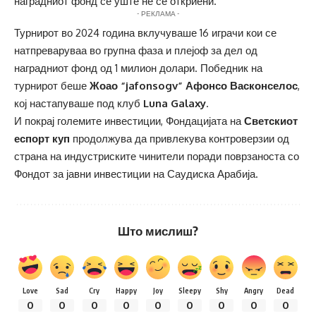
наградниот фонд се уште не се откриени.
- РЕКЛАМА -
Турнирот во 2024 година вклучуваше 16 играчи кои се
натпреваруваа во групна фаза и плејоф за дел од
наградниот фонд од 1 милион долари. Победник на
турнирот беше
Жоао “jafonsogv” Афонсо Васконселос
,
кој настапуваше под клуб
Luna Galaxy
.
И покрај големите инвестиции, Фондацијата на
Светскиот
еспорт куп
продолжува да привлекува контроверзии од
страна на индустриските чинители поради поврзаноста со
Фондот за јавни инвестиции на Саудиска Арабија.
Што мислиш?
Love
Sad
Cry
Happy
Joy
Sleepy
Shy
Angry
Dead
0
0
0
0
0
0
0
0
0