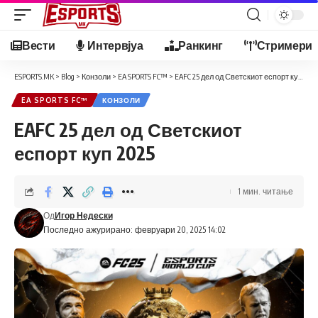
Вести
Интервјуа
Ранкинг
Стримери
ESPORTS.MK
>
Blog
>
Конзоли
>
EA SPORTS FC™
>
EAFC 25 дел од Светскиот еспорт куп 2025
EA SPORTS FC™
КОНЗОЛИ
EAFC 25 дел од Светскиот
еспорт куп 2025
1 мин. читање
Од
Игор Недески
Последно ажурирано: февруари 20, 2025 14:02