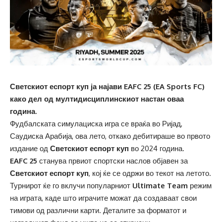
Светскиот еспорт куп ја најави EAFC 25 (EA Sports FC)
како дел од мултидисциплинскиот настан оваа
година.
Фудбалската симулациска игра се враќа во Ријад,
Саудиска Арабија, ова лето, откако дебитираше во првото
издание од
Светскиот еспорт куп
во 2024 година.
EAFC 25
станува првиот спортски наслов објавен за
Светскиот еспорт куп
, кој ќе се одржи во текот на летото.
Турнирот ќе го вклучи популарниот
Ultimate Team
режим
на играта, каде што играчите можат да создаваат свои
тимови од различни карти. Деталите за форматот и