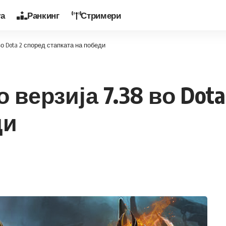
уа
Ранкинг
Стримери
во Dota 2 според стапката на победи
 верзија 7.38 во Dot
ди