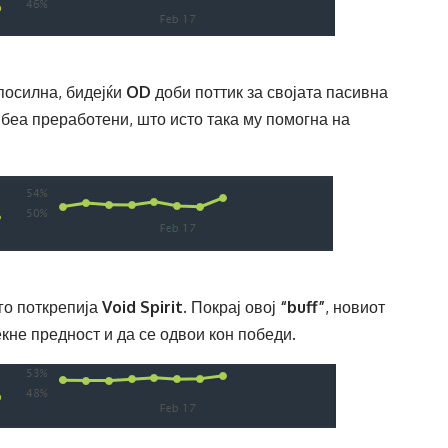
посилна, бидејќи
OD
доби поттик за својата пасивна
 беа преработени, што исто така му помогна на
го поткрепија
Void Spirit
. Покрај овој
“buff”
, новиот
кне предност и да се одвои кон победи.