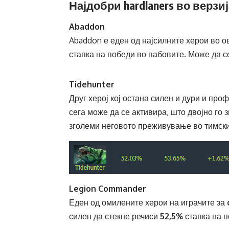
Најдобри hardlaners во верзиј
Abaddon
Abaddon е еден од најсилните херои во ов
стапка на победи во пабовите. Може да с
Tidehunter
Друг херој кој остана силен и дури и пр
сега може да се активира, што двојно го
зголеми неговото преживување во тимски
Legion Commander
Еден од омилените херои на играчите за
силен да стекне речиси
52,5%
стапка на п