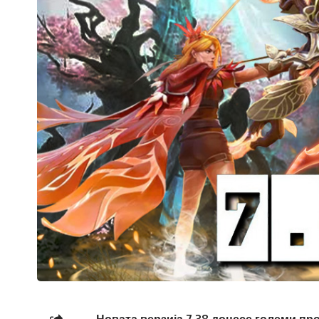
Новата верзија 7.38 донесе големи п