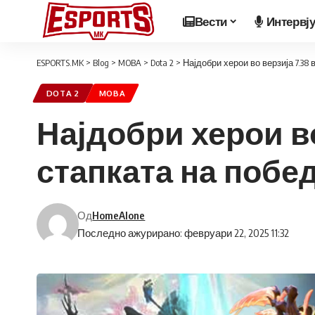
Вести
Интервј
ESPORTS.MK
>
Blog
>
MOBA
>
Dota 2
>
Најдобри херои во верзија 7.38 
DOTA 2
MOBA
Најдобри херои во
стапката на побе
Од
HomeAlone
Последно ажурирано: февруари 22, 2025 11:32