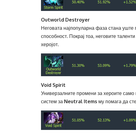
Outworld Destroyer
Неговата најпопуларна фаза стана уште 
способност. Покрај тоа, неговите таленти
херојот.
Void Spirit
Универзалните промени за хероите само 
систем за
Neutral Items
му помага да сте