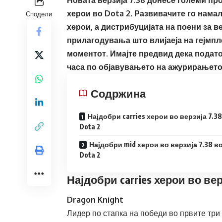
херои во Dota 2. Развивачите го нама
Сподели
херои, а дистрибуцијата на поени за в
прилагодувања што влијаеја на гејмпле
моментот. Имајте предвид дека подато
часа по објавувањето на ажурирањето
Содржина
Најдобри carries херои во верзија 7.38
Dota 2
Најдобри mid херои во верзија 7.38 в
Dota 2
Најдобри carries херои во вер
Dragon Knight
Лидер по стапка на победи во првите три 