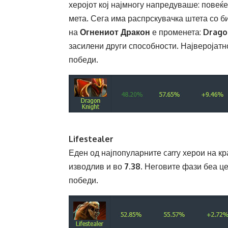
херојот кој најмногу напредуваше: повеќ
мета. Сега има распрскувачка штета со б
на
Огнениот Дракон
е променета:
Drago
засилени други способности. Најверојатн
победи.
Lifestealer
Еден од најпопуларните carry херои на кр
изводлив и во
7.38
. Неговите фази беа ц
победи.