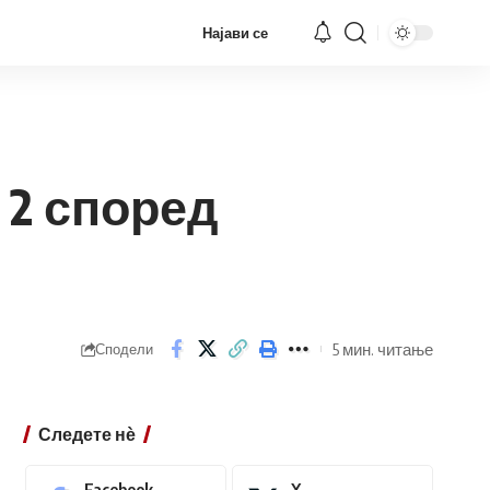
Најави се
a 2 според
5 мин. читање
Сподели
Следете нѐ