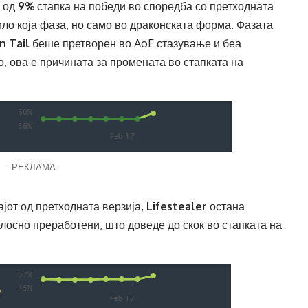
е од
9%
стапка на победи во споредба со претходната
ило која фаза, но само во драконската форма. Фазата
n Tail
беше претворен во AoE стазување и беа
о, ова е причината за промената во стапката на
- РЕКЛАМА -
ајот од претходната верзија,
Lifestealer
остана
елосно преработени, што доведе до скок во стапката на