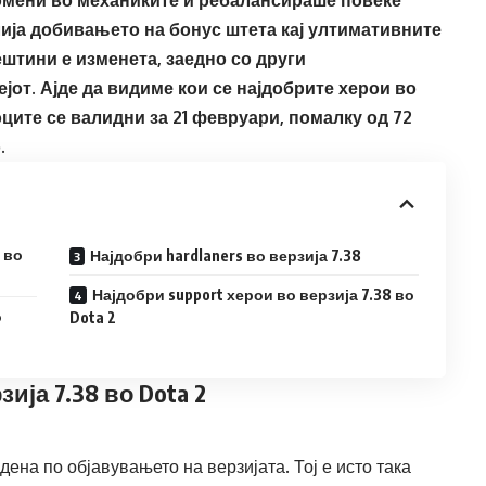
лија добивањето на бонус штета кај ултимативните
ештини е изменета, заедно со други
јот. Ајде да видиме кои се најдобрите херои во
ците се валидни за 21 февруари, помалку од 72
.
 во
Најдобри hardlaners во верзија 7.38
Најдобри support херои во верзија 7.38 во
о
Dota 2
зија 7.38 во Dota 2
дена по објавувањето на верзијата. Тој е исто така