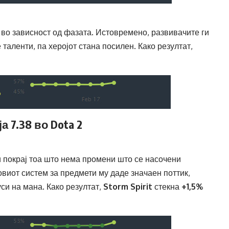
 во зависност од фазата. Истовремено, развивачите ги
 таленти, па херојот стана посилен. Како резултат,
 7.38 во Dota 2
 и покрај тоа што нема промени што се насочени
новиот систем за предмети му даде значаен поттик,
си на мана. Како резултат,
Storm Spirit
стекна
+1,5%