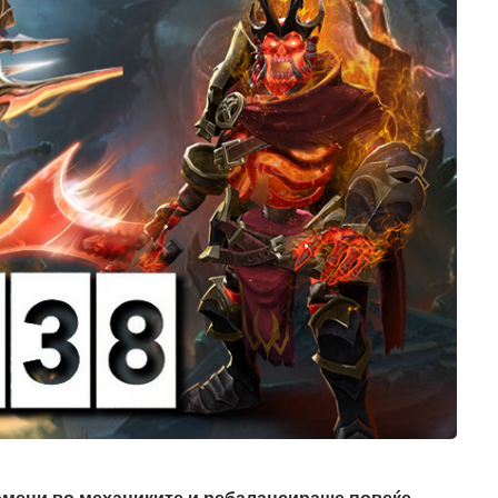
ромени во механиките и ребалансираше повеќе