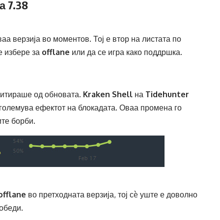
а 7.38
аа верзија во моментов. Тој е втор на листата по
е избере за
offlane
или да се игра како поддршка.
офитираше од обновата.
Kraken Shell
на
Tidehunter
 зголемува ефектот на блокадата. Оваа промена го
те борби.
offlane
во претходната верзија, тој сè уште е доволно
обеди.