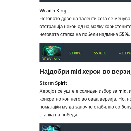
Wraith King
Неговото дрво на таленти сега се менува
отстранија некои од најмалку користените
неговата стапка на победи надмина
55%
.
Најдобри mid херои во верзија
Storm Spirit
Херојот сè уште е солиден избор за
mid
,
конкретно кон него во оваа верзија. Но, 
помагајќи му да започне стабилно со бону
стапка на победи.