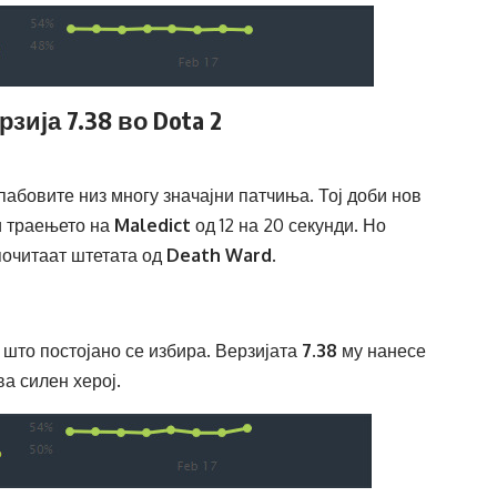
зија 7.38 во Dota 2
абовите низ многу значајни патчиња. Тој доби нов
жи траењето на
Maledict
од 12 на 20 секунди. Но
тпочитаат штетата од
Death Ward
.
што постојано се избира. Верзијата
7.38
му нанесе
а силен херој.