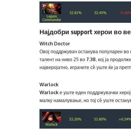
Најдобри support херои во вер
Witch Doctor
Овој поддржувач останува популарен во п
талент на ниво 25 во
7.38
, кој ја продол
најверојатно, играчите сè уште ќе ја пре
Warlock
Warlock
е уште еден поддржувачки херој 
малку намалување, но тој сè уште останув