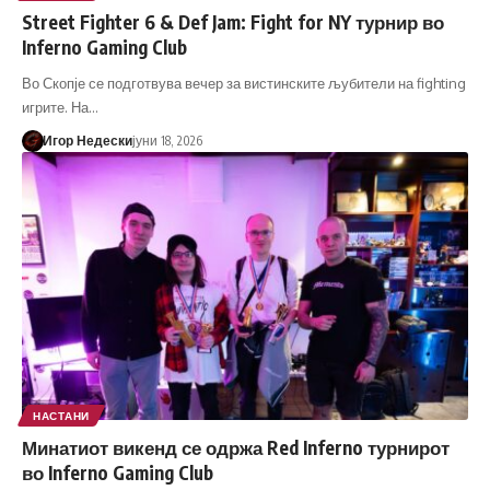
Street Fighter 6 & Def Jam: Fight for NY турнир во
Inferno Gaming Club
Во Скопје се подготвува вечер за вистинските љубители на fighting
игрите. На…
Игор Недески
јуни 18, 2026
НАСТАНИ
Минатиот викенд се одржа Red Inferno турнирот
во Inferno Gaming Club