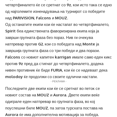
четвртфиналето ќе се сретнат со
9z
, кои исто така се едно
од најголемите изненадувања на турнирот со победите
над
PARIVISION
,
Falcons
и
MOUZ
.
Од останатите екипи кои ќе настапат во четвртфиналето,
Spirit
беа единствената фаворизирана екипа која ја
заврши групната фаза без пораз. Нив ги очекува
натпревар против
G2
, кои со победата над
Monte
ја
завршија групната фаза со три победи и два порази.
Falcons
со новиот капитен
karrigan
имале само еден кикс
против
9z
пред да стигнат до четвртфиналето, додека
нивен противник ќе биде
FURIA
, кои ќе се надеваат дека
molodoy
ќе продолжи со своите одлични настапи.
- РЕКЛАМА -
Последните две екипи кои ќе се сретнат во петок се
новиот состав на
MOUZ
и
Aurora
. Двете екипи веќе
одиграле еден натпревар во групната фаза, во кој
поуспешни биле
MOUZ
, па затоа турската постава на
Aurora
ќе има дополнителна мотивација за победа.