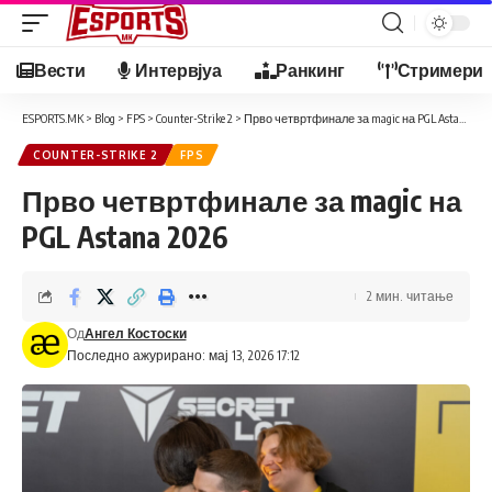
Вести
Интервјуа
Ранкинг
Стримери
ESPORTS.MK
>
Blog
>
FPS
>
Counter-Strike 2
>
Прво четвртфинале за magic на PGL Astana 2026
COUNTER-STRIKE 2
FPS
Прво четвртфинале за magic на
PGL Astana 2026
2 мин. читање
Од
Ангел Костоски
Последно ажурирано: мај 13, 2026 17:12