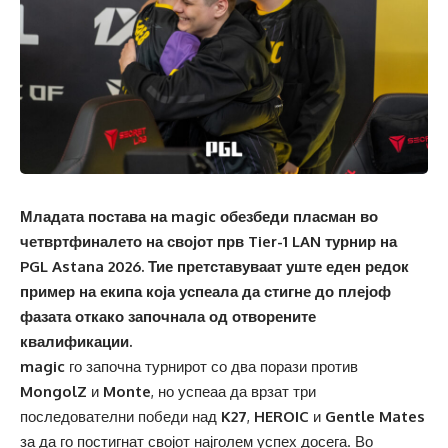
Младата постава на magic обезбеди пласман во
четвртфиналето на својот прв Tier-1 LAN турнир на
PGL Astana 2026. Тие претставуваат уште еден редок
пример на екипа која успеала да стигне до плејоф
фазата откако започнала од отворените
квалификации.
magic
го започна турнирот со два порази против
MongolZ
и
Monte
, но успеаа да врзат три
последователни победи над
K27
,
HEROIC
и
Gentle Mates
за да го постигнат својот најголем успех досега. Во