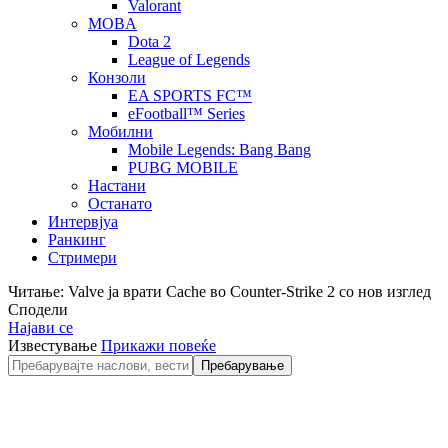
Valorant
MOBA
Dota 2
League of Legends
Конзоли
EA SPORTS FC™
eFootball™ Series
Мобилни
Mobile Legends: Bang Bang
PUBG MOBILE
Настани
Останато
Интервјуа
Ранкинг
Стримери
Читање:
Valve ја врати Cache во Counter-Strike 2 со нов изглед
Сподели
Најави се
Известување
Прикажи повеќе