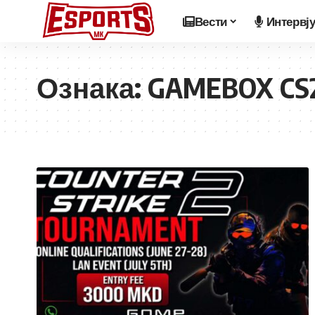
Вести
Интервј
Ознака:
GAMEBOX CS