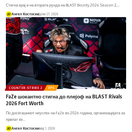
Стигна крај и на втората рунда на BLAST Bounty 2026 Season 2,…
Ангел Костоски
јули 27, 2026
COUNTER-STRIKE 2
FPS
FaZe шокантно стигна до плејоф на BLAST Rivals
2026 Fort Worth
По досегашниот неуспех на FaZe во 2026 година, организацијата за
првпат ќе…
Ангел Костоски
мај 1, 2026