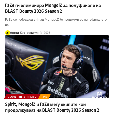
FaZe ги елиминира MongolZ за полуфинале на
BLAST Bounty 2026 Season 2
FaZe со победа од 2-1 над MongolZ ќе продолжи во полуфиналето
на…
Ангел Костоски
јули 31, 2026
COUNTER-STRIKE 2
FPS
Spirit, MongolZ и FaZe меѓу екипите кои
продолжуваат на BLAST Bounty 2026 Season 2