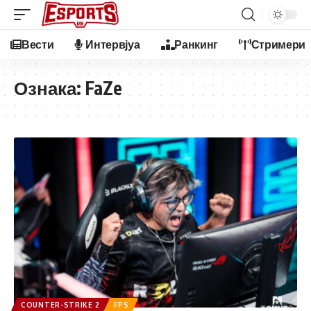
Вести
Интервјуа
Ранкинг
Стримери
Ознака:
FaZe
COUNTER-STRIKE 2
FPS