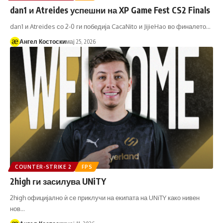
dan1 и Atreides успешни на XP Game Fest CS2 Finals
dan1 и Atreides со 2-0 ги победија CacaNito и JijieHao во финалето…
Ангел Костоски
мај 25, 2026
COUNTER-STRIKE 2
FPS
2high ги засилува UNiTY
2high официјално ѝ се приклучи на екипата на UNiTY како нивен
нов…