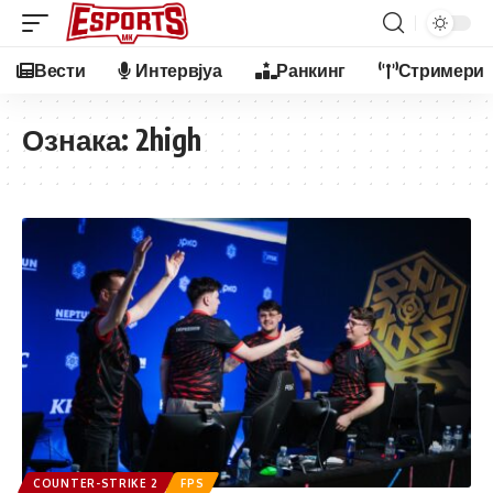
Вести
Интервјуа
Ранкинг
Стримери
Ознака:
2high
COUNTER-STRIKE 2
FPS