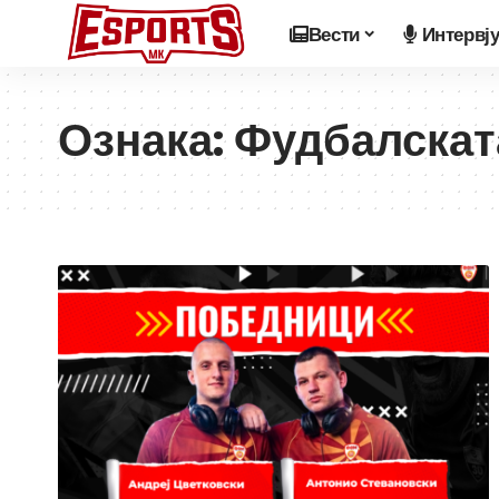
Вести
Интервј
Ознака:
Фудбалскат