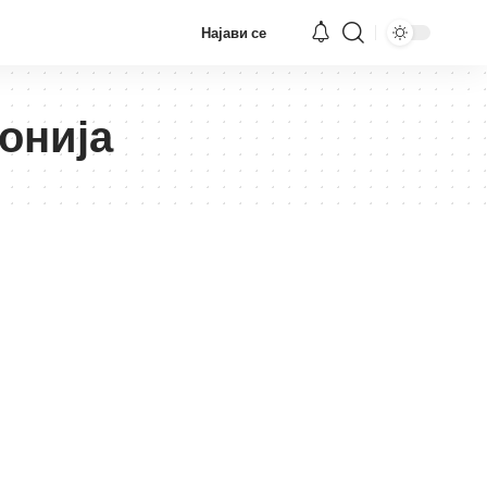
Најави се
онија