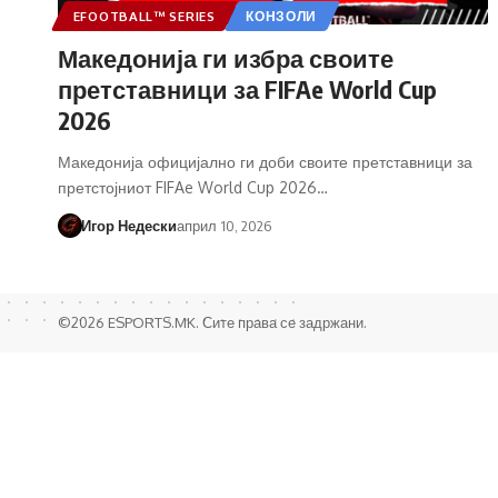
EFOOTBALL™ SERIES
КОНЗОЛИ
Македонија ги избра своите
претставници за FIFAe World Cup
2026
Македонија официјално ги доби своите претставници за
претстојниот FIFAe World Cup 2026…
Игор Недески
април 10, 2026
©2026 ESPORTS.MK. Сите права се задржани.