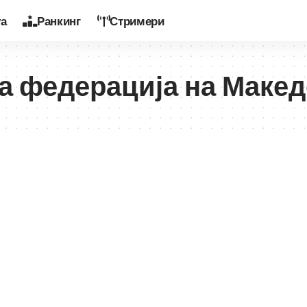
уа
Ранкинг
Стримери
а федерација на Макед