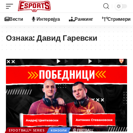
Вести
Интервјуа
Ранкинг
Стримери
Ознака:
Давид Гаревски
EFOOTBALL™ SERIES
КОНЗОЛИ