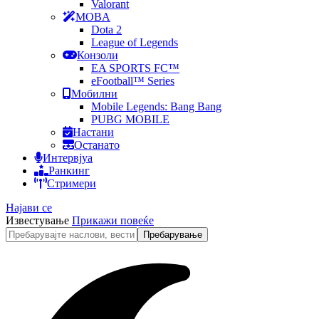
Valorant
MOBA
Dota 2
League of Legends
Конзоли
EA SPORTS FC™
eFootball™ Series
Мобилни
Mobile Legends: Bang Bang
PUBG MOBILE
Настани
Останато
Интервјуа
Ранкинг
Стримери
Најави се
Известување
Прикажи повеќе