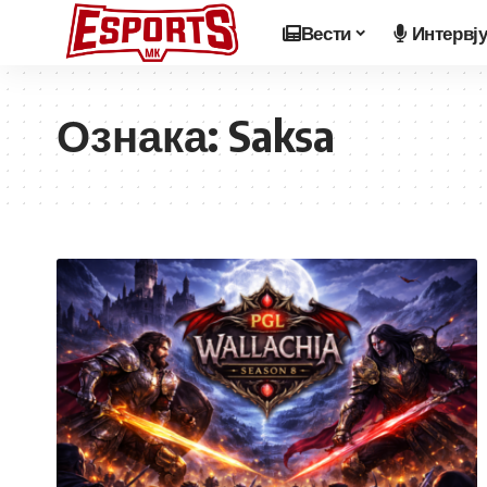
Вести
Интервј
Ознака:
Saksa