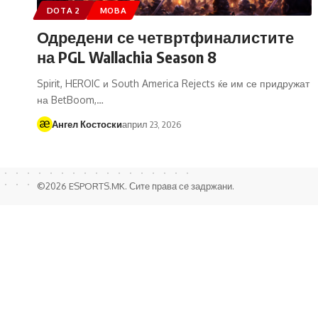
DOTA 2
MOBA
Одредени се четвртфиналистите
на PGL Wallachia Season 8
Spirit, HEROIC и South America Rejects ќе им се придружат
на BetBoom,…
Ангел Костоски
април 23, 2026
©2026 ESPORTS.MK. Сите права се задржани.