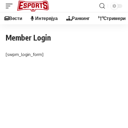
Вести
Интервјуа
Ранкинг
Стримери
Member Login
[swpm_login_form]